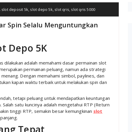
 slot deposit 5k
,
slot depo 5k
,
slot qris
,
slot qris 5000
gar Spin Selalu Menguntungkan
t Depo 5K
us dilakukan adalah memahami dasar permainan slot
t merupakan permainan peluang, namun ada strategi
n menang. Dengan memahami simbol, paylines, dan
tukan kapan waktu terbaik untuk melakukan spin dan
ndah, tetapi peluang untuk mendapatkan keuntungan
n. Salah satu kuncinya adalah mengetahui RTP (Return
emakin tinggi RTP, semakin besar kemungkinan
slot
panjang.
ang Tepat