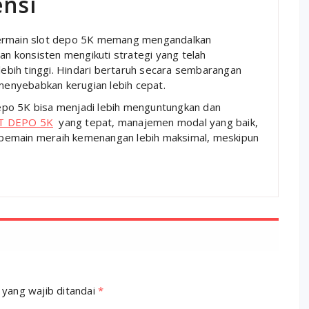
ensi
i. Bermain slot depo 5K memang mengandalkan
dan konsisten mengikuti strategi yang telah
bih tinggi. Hindari bertaruh secara sembarangan
 menyebabkan kerugian lebih cepat.
 depo 5K bisa menjadi lebih menguntungkan dan
T DEPO 5K
yang tepat, manajemen modal yang baik,
pemain meraih kemenangan lebih maksimal, meskipun
 yang wajib ditandai
*