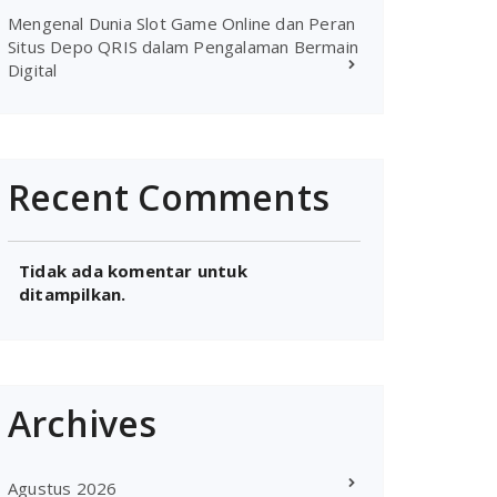
Mengenal Dunia Slot Game Online dan Peran
Situs Depo QRIS dalam Pengalaman Bermain
Digital
Recent Comments
Tidak ada komentar untuk
ditampilkan.
Archives
Agustus 2026