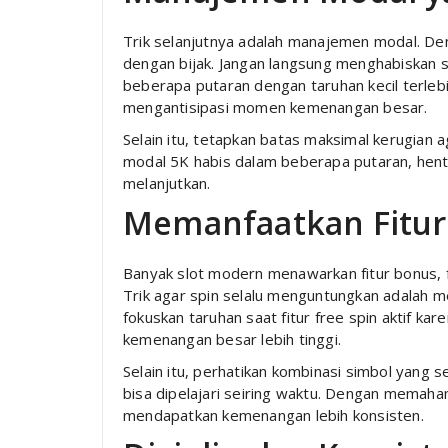
Trik selanjutnya adalah manajemen modal. De
dengan bijak. Jangan langsung menghabiskan se
beberapa putaran dengan taruhan kecil terle
mengantisipasi momen kemenangan besar.
Selain itu, tetapkan batas maksimal kerugian a
modal 5K habis dalam beberapa putaran, hent
melanjutkan.
Memanfaatkan Fitur
Banyak slot modern menawarkan fitur bonus, fr
Trik agar spin selalu menguntungkan adalah me
fokuskan taruhan saat fitur free spin aktif k
kemenangan besar lebih tinggi.
Selain itu, perhatikan kombinasi simbol yang s
bisa dipelajari seiring waktu. Dengan memaham
mendapatkan kemenangan lebih konsisten.