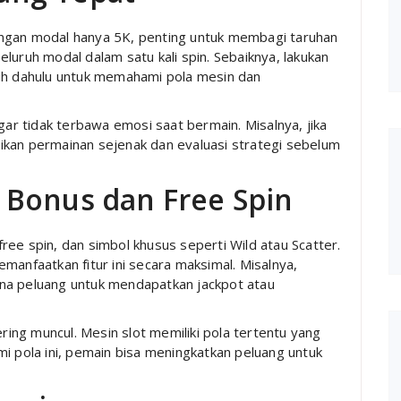
ngan modal hanya 5K, penting untuk membagi taruhan
luruh modal dalam satu kali spin. Sebaiknya, lakukan
bih dahulu untuk memahami pola mesin dan
gar tidak terbawa emosi saat bermain. Misalnya, jika
ikan permainan sejenak dan evaluasi strategi sebelum
 Bonus dan Free Spin
ee spin, dan simbol khusus seperti Wild atau Scatter.
manfaatkan fitur ini secara maksimal. Misalnya,
arena peluang untuk mendapatkan jackpot atau
ering muncul. Mesin slot memiliki pola tertentu yang
i pola ini, pemain bisa meningkatkan peluang untuk