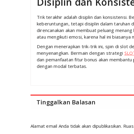
Disiplin dan Konsist
Trik terakhir adalah disiplin dan konsistens
keberuntungan, tetapi disiplin dalam taruhan 
direncanakan akan membuat peluang menang le
atau mengikuti emosi, karena hal ini biasanya
Dengan menerapkan trik-trik ini, spin di slot
menyenangkan. Bermain dengan strategi
SLO
dan pemanfaatan fitur bonus akan membantu 
dengan modal terbatas.
Tinggalkan Balasan
Alamat email Anda tidak akan dipublikasikan.
Ruas