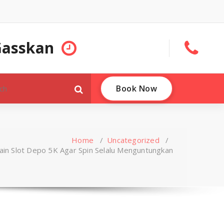
Gasskan
Book Now
Home
/
Uncategorized
/
ain Slot Depo 5K Agar Spin Selalu Menguntungkan