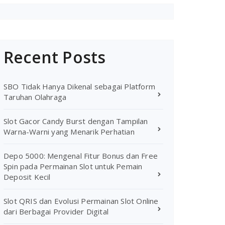
Recent Posts
SBO Tidak Hanya Dikenal sebagai Platform
Taruhan Olahraga
Slot Gacor Candy Burst dengan Tampilan
Warna-Warni yang Menarik Perhatian
Depo 5000: Mengenal Fitur Bonus dan Free
Spin pada Permainan Slot untuk Pemain
Deposit Kecil
Slot QRIS dan Evolusi Permainan Slot Online
dari Berbagai Provider Digital