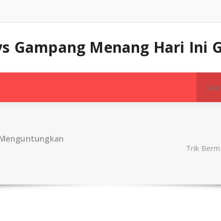
ys Gampang Menang Hari Ini 
Search
for:
lu Menguntungkan
Trik Berm