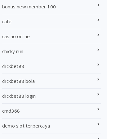
bonus new member 100
cafe
casino online
chicky run
clickbet88
clickbet88 bola
clickbet88 login
cmd368
demo slot terpercaya