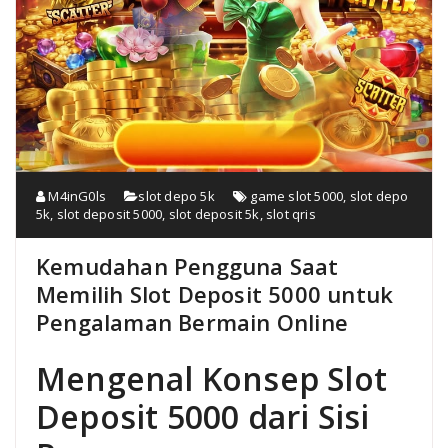
M4inG0ls
slot depo 5k
game slot 5000
,
slot depo
5k
,
slot deposit 5000
,
slot deposit 5k
,
slot qris
Kemudahan Pengguna Saat
Memilih Slot Deposit 5000 untuk
Pengalaman Bermain Online
Mengenal Konsep Slot
Deposit 5000 dari Sisi