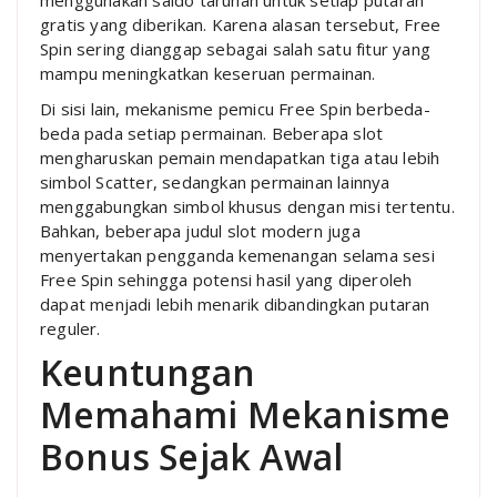
menggunakan saldo taruhan untuk setiap putaran
gratis yang diberikan. Karena alasan tersebut, Free
Spin sering dianggap sebagai salah satu fitur yang
mampu meningkatkan keseruan permainan.
Di sisi lain, mekanisme pemicu Free Spin berbeda-
beda pada setiap permainan. Beberapa slot
mengharuskan pemain mendapatkan tiga atau lebih
simbol Scatter, sedangkan permainan lainnya
menggabungkan simbol khusus dengan misi tertentu.
Bahkan, beberapa judul slot modern juga
menyertakan pengganda kemenangan selama sesi
Free Spin sehingga potensi hasil yang diperoleh
dapat menjadi lebih menarik dibandingkan putaran
reguler.
Keuntungan
Memahami Mekanisme
Bonus Sejak Awal