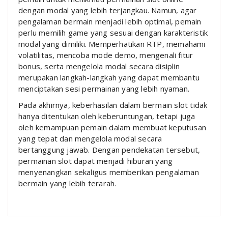
dengan modal yang lebih terjangkau. Namun, agar
pengalaman bermain menjadi lebih optimal, pemain
perlu memilih game yang sesuai dengan karakteristik
modal yang dimiliki. Memperhatikan RTP, memahami
volatilitas, mencoba mode demo, mengenali fitur
bonus, serta mengelola modal secara disiplin
merupakan langkah-langkah yang dapat membantu
menciptakan sesi permainan yang lebih nyaman.
Pada akhirnya, keberhasilan dalam bermain slot tidak
hanya ditentukan oleh keberuntungan, tetapi juga
oleh kemampuan pemain dalam membuat keputusan
yang tepat dan mengelola modal secara
bertanggung jawab. Dengan pendekatan tersebut,
permainan slot dapat menjadi hiburan yang
menyenangkan sekaligus memberikan pengalaman
bermain yang lebih terarah.