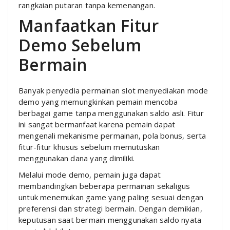
rangkaian putaran tanpa kemenangan.
Manfaatkan Fitur
Demo Sebelum
Bermain
Banyak penyedia permainan slot menyediakan mode
demo yang memungkinkan pemain mencoba
berbagai game tanpa menggunakan saldo asli. Fitur
ini sangat bermanfaat karena pemain dapat
mengenali mekanisme permainan, pola bonus, serta
fitur-fitur khusus sebelum memutuskan
menggunakan dana yang dimiliki.
Melalui mode demo, pemain juga dapat
membandingkan beberapa permainan sekaligus
untuk menemukan game yang paling sesuai dengan
preferensi dan strategi bermain. Dengan demikian,
keputusan saat bermain menggunakan saldo nyata