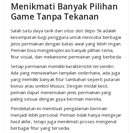
Menikmati Banyak Pilihan
Game Tanpa Tekanan
Salah satu daya tarik dari situs slot depo 5k adalah
kesempatan bagi pengguna untuk mencoba berbagai
jenis permainan dengan batas awal yang lebih ringan.
Pemain bisa mengeksplorasi banyak pilihan tema,
fitur visual, dan mekanisme permainan yang berbeda.
Setiap permainan memiliki karakteristik tersendiri.
Ada yang menawarkan tampilan sederhana, ada juga
yang memiliki banyak fitur tambahan seperti putaran
bonus atau simbol khusus. Dengan modal kecil,
pemain dapat menemukan jenis permainan yang
paling sesuai dengan gaya bermain mereka.
Pendekatan ini membuat pengalaman bermain
menjadi lebih personal. Pemain tidak hanya mengejar
hasil akhir, tetapi juga menikmati proses mengenal
berbagai fitur yang tersedia.