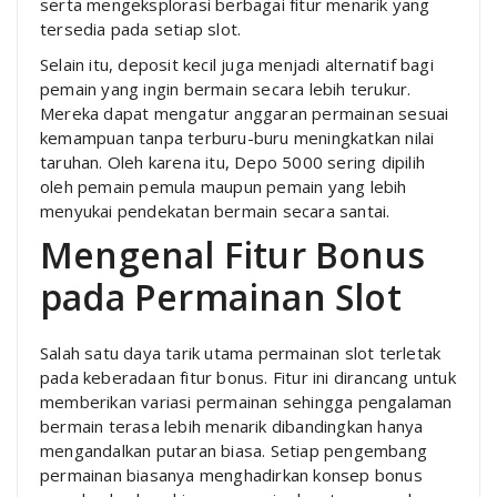
serta mengeksplorasi berbagai fitur menarik yang
tersedia pada setiap slot.
Selain itu, deposit kecil juga menjadi alternatif bagi
pemain yang ingin bermain secara lebih terukur.
Mereka dapat mengatur anggaran permainan sesuai
kemampuan tanpa terburu-buru meningkatkan nilai
taruhan. Oleh karena itu, Depo 5000 sering dipilih
oleh pemain pemula maupun pemain yang lebih
menyukai pendekatan bermain secara santai.
Mengenal Fitur Bonus
pada Permainan Slot
Salah satu daya tarik utama permainan slot terletak
pada keberadaan fitur bonus. Fitur ini dirancang untuk
memberikan variasi permainan sehingga pengalaman
bermain terasa lebih menarik dibandingkan hanya
mengandalkan putaran biasa. Setiap pengembang
permainan biasanya menghadirkan konsep bonus