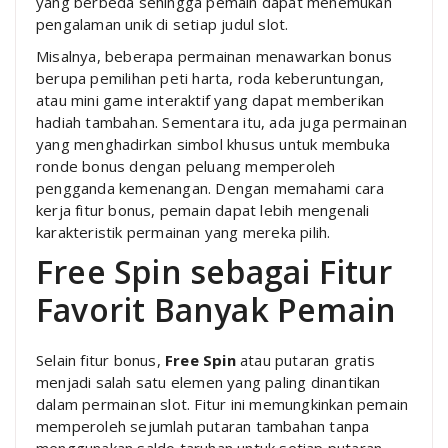
yang berbeda sehingga pemain dapat menemukan
pengalaman unik di setiap judul slot.
Misalnya, beberapa permainan menawarkan bonus
berupa pemilihan peti harta, roda keberuntungan,
atau mini game interaktif yang dapat memberikan
hadiah tambahan. Sementara itu, ada juga permainan
yang menghadirkan simbol khusus untuk membuka
ronde bonus dengan peluang memperoleh
pengganda kemenangan. Dengan memahami cara
kerja fitur bonus, pemain dapat lebih mengenali
karakteristik permainan yang mereka pilih.
Free Spin sebagai Fitur
Favorit Banyak Pemain
Selain fitur bonus,
Free Spin
atau putaran gratis
menjadi salah satu elemen yang paling dinantikan
dalam permainan slot. Fitur ini memungkinkan pemain
memperoleh sejumlah putaran tambahan tanpa