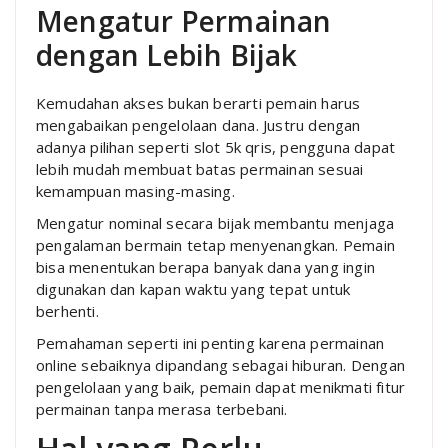
Mengatur Permainan
dengan Lebih Bijak
Kemudahan akses bukan berarti pemain harus
mengabaikan pengelolaan dana. Justru dengan
adanya pilihan seperti slot 5k qris, pengguna dapat
lebih mudah membuat batas permainan sesuai
kemampuan masing-masing.
Mengatur nominal secara bijak membantu menjaga
pengalaman bermain tetap menyenangkan. Pemain
bisa menentukan berapa banyak dana yang ingin
digunakan dan kapan waktu yang tepat untuk
berhenti.
Pemahaman seperti ini penting karena permainan
online sebaiknya dipandang sebagai hiburan. Dengan
pengelolaan yang baik, pemain dapat menikmati fitur
permainan tanpa merasa terbebani.