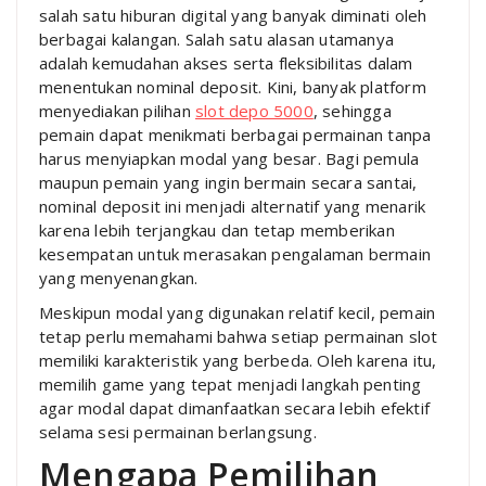
salah satu hiburan digital yang banyak diminati oleh
berbagai kalangan. Salah satu alasan utamanya
adalah kemudahan akses serta fleksibilitas dalam
menentukan nominal deposit. Kini, banyak platform
menyediakan pilihan
slot depo 5000
, sehingga
pemain dapat menikmati berbagai permainan tanpa
harus menyiapkan modal yang besar. Bagi pemula
maupun pemain yang ingin bermain secara santai,
nominal deposit ini menjadi alternatif yang menarik
karena lebih terjangkau dan tetap memberikan
kesempatan untuk merasakan pengalaman bermain
yang menyenangkan.
Meskipun modal yang digunakan relatif kecil, pemain
tetap perlu memahami bahwa setiap permainan slot
memiliki karakteristik yang berbeda. Oleh karena itu,
memilih game yang tepat menjadi langkah penting
agar modal dapat dimanfaatkan secara lebih efektif
selama sesi permainan berlangsung.
Mengapa Pemilihan