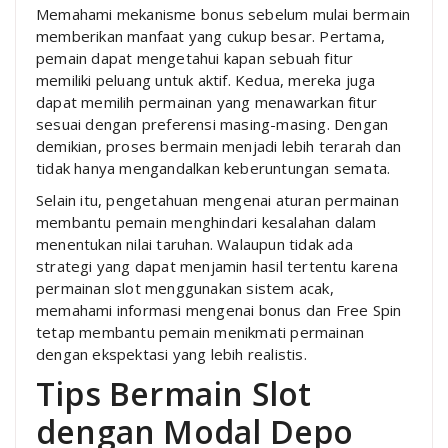
Memahami mekanisme bonus sebelum mulai bermain
memberikan manfaat yang cukup besar. Pertama,
pemain dapat mengetahui kapan sebuah fitur
memiliki peluang untuk aktif. Kedua, mereka juga
dapat memilih permainan yang menawarkan fitur
sesuai dengan preferensi masing-masing. Dengan
demikian, proses bermain menjadi lebih terarah dan
tidak hanya mengandalkan keberuntungan semata.
Selain itu, pengetahuan mengenai aturan permainan
membantu pemain menghindari kesalahan dalam
menentukan nilai taruhan. Walaupun tidak ada
strategi yang dapat menjamin hasil tertentu karena
permainan slot menggunakan sistem acak,
memahami informasi mengenai bonus dan Free Spin
tetap membantu pemain menikmati permainan
dengan ekspektasi yang lebih realistis.
Tips Bermain Slot
dengan Modal Depo