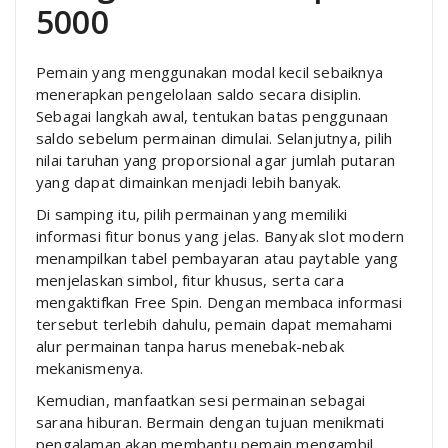
5000
Pemain yang menggunakan modal kecil sebaiknya
menerapkan pengelolaan saldo secara disiplin.
Sebagai langkah awal, tentukan batas penggunaan
saldo sebelum permainan dimulai. Selanjutnya, pilih
nilai taruhan yang proporsional agar jumlah putaran
yang dapat dimainkan menjadi lebih banyak.
Di samping itu, pilih permainan yang memiliki
informasi fitur bonus yang jelas. Banyak slot modern
menampilkan tabel pembayaran atau paytable yang
menjelaskan simbol, fitur khusus, serta cara
mengaktifkan Free Spin. Dengan membaca informasi
tersebut terlebih dahulu, pemain dapat memahami
alur permainan tanpa harus menebak-nebak
mekanismenya.
Kemudian, manfaatkan sesi permainan sebagai
sarana hiburan. Bermain dengan tujuan menikmati
pengalaman akan membantu pemain mengambil