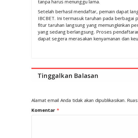
tanpa harus menunggu lama.
Setelah berhasil mendaftar, pemain dapat lan
IBCBET. Ini termasuk taruhan pada berbagai p
fitur taruhan langsung yang memungkinkan p
yang sedang berlangsung. Proses pendaftara
dapat segera merasakan kenyamanan dan keunt
Tinggalkan Balasan
Alamat email Anda tidak akan dipublikasikan.
Ruas
Komentar
*