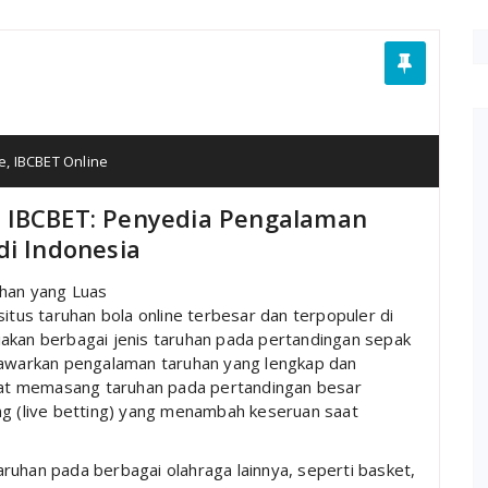
e
,
IBCBET Online
 IBCBET: Penyedia Pengalaman
di Indonesia
uhan yang Luas
situs taruhan bola online terbesar dan terpopuler di
iakan berbagai jenis taruhan pada pertandingan sepak
enawarkan pengalaman taruhan yang lengkap dan
at memasang taruhan pada pertandingan besar
ng (live betting) yang menambah keseruan saat
ruhan pada berbagai olahraga lainnya, seperti basket,