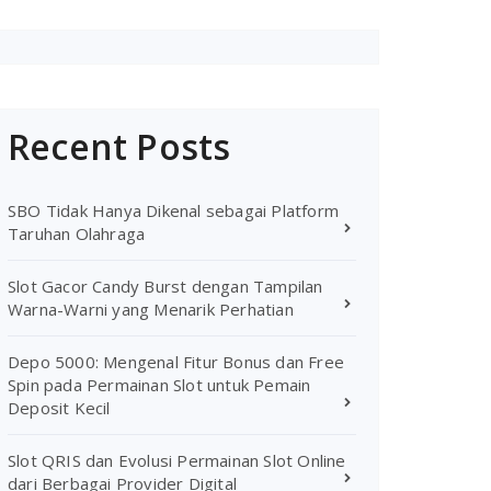
Recent Posts
SBO Tidak Hanya Dikenal sebagai Platform
Taruhan Olahraga
Slot Gacor Candy Burst dengan Tampilan
Warna-Warni yang Menarik Perhatian
Depo 5000: Mengenal Fitur Bonus dan Free
Spin pada Permainan Slot untuk Pemain
Deposit Kecil
Slot QRIS dan Evolusi Permainan Slot Online
dari Berbagai Provider Digital