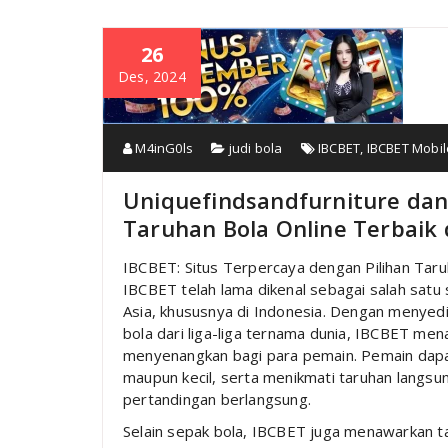
26
Des, 2024
M4inG0ls
judi bola
IBCBET
,
IBCBET Mobil
Uniquefindsandfurniture dan
Taruhan Bola Online Terbaik 
IBCBET: Situs Terpercaya dengan Pilihan Tar
IBCBET telah lama dikenal sebagai salah satu 
Asia, khususnya di Indonesia. Dengan menyed
bola dari liga-liga ternama dunia, IBCBET m
menyenangkan bagi para pemain. Pemain dap
maupun kecil, serta menikmati taruhan langsu
pertandingan berlangsung.
Selain sepak bola, IBCBET juga menawarkan ta