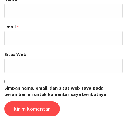
Email
*
Situs Web
Simpan nama, email, dan situs web saya pada
peramban ini untuk komentar saya berikutnya.