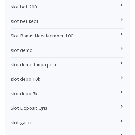
slot bet 200
slot bet kecil
Slot Bonus New Member 100
slot demo
slot demo tanpa pola
slot depo 10k
slot depo 5k
Slot Deposit Qris
slot gacor