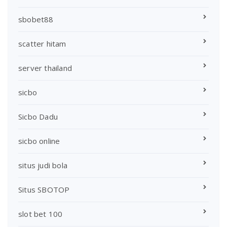
sbobet88
scatter hitam
server thailand
sicbo
Sicbo Dadu
sicbo online
situs judi bola
Situs SBOTOP
slot bet 100