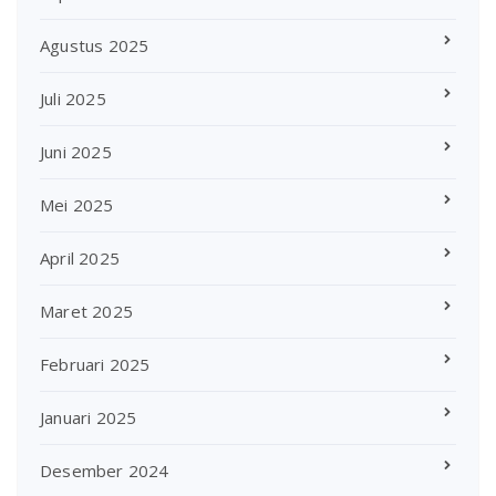
Agustus 2025
Juli 2025
Juni 2025
Mei 2025
April 2025
Maret 2025
Februari 2025
Januari 2025
Desember 2024