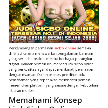
Perkembangan permainan
sicbo online
semakin
diminati karena menawarkan pengalaman bermain
yang seru dan praktis melalui berbagai perangkat
digital. Banyak pemain kini mencari link sicbo online
yang berkualitas agar dapat menikmati permainan
dengan nyaman. Dalam proses pemilihan link,
pemahaman yang tepat akan membantu pemain
menemukan platform yang sesuai dengan kebutuhan
hiburan modern.
Memahami Konsep