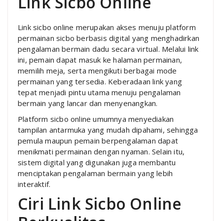
Link Sicbo Online
Link sicbo online merupakan akses menuju platform
permainan sicbo berbasis digital yang menghadirkan
pengalaman bermain dadu secara virtual. Melalui link
ini, pemain dapat masuk ke halaman permainan,
memilih meja, serta mengikuti berbagai mode
permainan yang tersedia. Keberadaan link yang
tepat menjadi pintu utama menuju pengalaman
bermain yang lancar dan menyenangkan.
Platform sicbo online umumnya menyediakan
tampilan antarmuka yang mudah dipahami, sehingga
pemula maupun pemain berpengalaman dapat
menikmati permainan dengan nyaman. Selain itu,
sistem digital yang digunakan juga membantu
menciptakan pengalaman bermain yang lebih
interaktif.
Ciri Link Sicbo Online