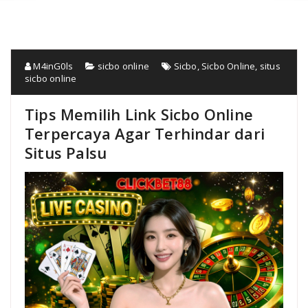
M4inG0ls
sicbo online
Sicbo
,
Sicbo Online
,
situs
sicbo online
Tips Memilih Link Sicbo Online
Terpercaya Agar Terhindar dari
Situs Palsu