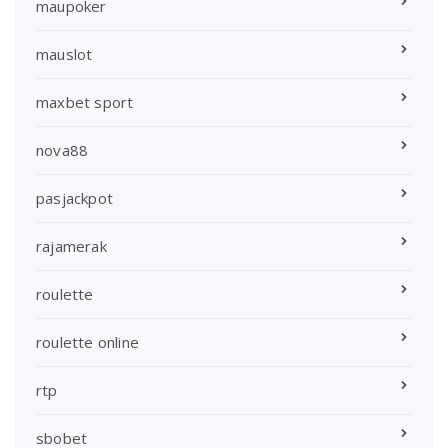
maupoker
mauslot
maxbet sport
nova88
pasjackpot
rajamerak
roulette
roulette online
rtp
sbobet