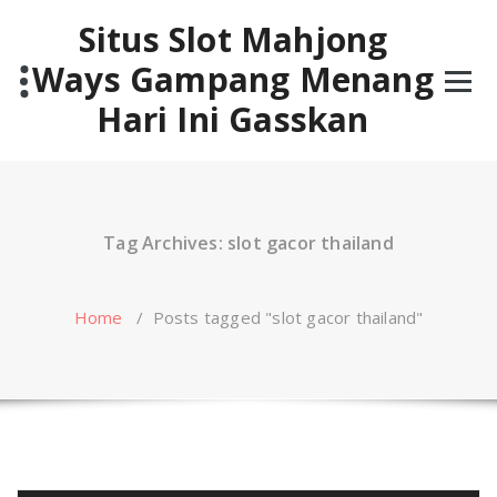
Skip
Situs Slot Mahjong
to
content
Ways Gampang Menang
Hari Ini Gasskan
Tag Archives: slot gacor thailand
Home
/
Posts tagged "slot gacor thailand"