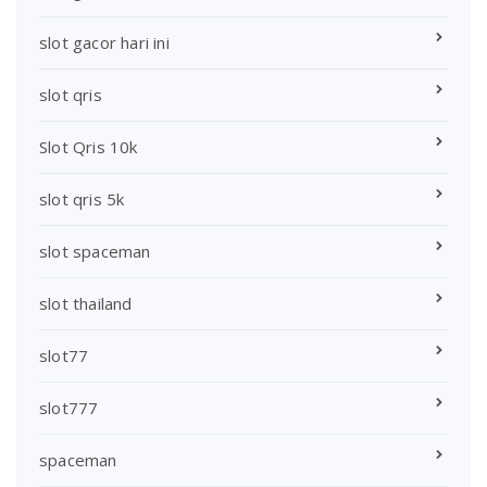
slot gacor hari ini
slot qris
Slot Qris 10k
slot qris 5k
slot spaceman
slot thailand
slot77
slot777
spaceman