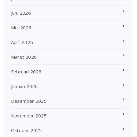
Juni 2026
Mei 2026
April 2026
Maret 2026
Februari 2026
Januari 2026
Desember 2025
November 2025
Oktober 2025