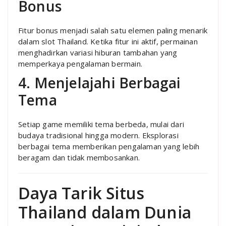
Bonus
Fitur bonus menjadi salah satu elemen paling menarik
dalam slot Thailand. Ketika fitur ini aktif, permainan
menghadirkan variasi hiburan tambahan yang
memperkaya pengalaman bermain.
4. Menjelajahi Berbagai
Tema
Setiap game memiliki tema berbeda, mulai dari
budaya tradisional hingga modern. Eksplorasi
berbagai tema memberikan pengalaman yang lebih
beragam dan tidak membosankan.
Daya Tarik Situs
Thailand dalam Dunia