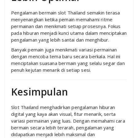
Pengalaman bermain slot Thailand semakin terasa
menyenangkan ketika pemain memahami ritme
permainan dan menikmati setiap prosesnya. Fokus
pada hiburan menjadi kunci utama dalam menciptakan
pengalaman yang lebih santai dan menghibur.
Banyak pemain juga menikmati variasi permainan
dengan mencoba tema baru secara berkala. Hal ini
menciptakan suasana bermain yang selalu segar dan
penuh kejutan menarik di setiap sesi.
Kesimpulan
Slot Thailand menghadirkan pengalaman hiburan
digital yang kaya akan visual, fitur menarik, serta
variasi permainan yang luas. Dengan memahami cara
bermain secara lebih terarah, pengalaman yang
didapatkan menjadi lebih maksimal dan