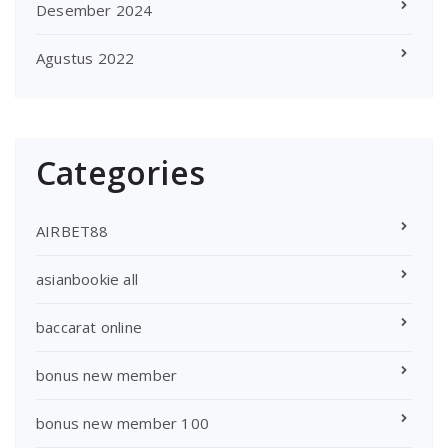
Desember 2024
Agustus 2022
Categories
AIRBET88
asianbookie all
baccarat online
bonus new member
bonus new member 100