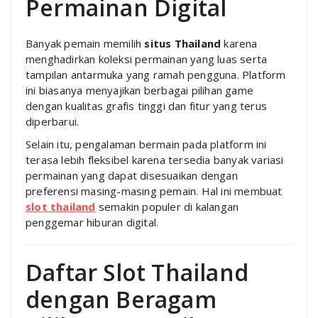
Permainan Digital
Banyak pemain memilih
situs Thailand
karena
menghadirkan koleksi permainan yang luas serta
tampilan antarmuka yang ramah pengguna. Platform
ini biasanya menyajikan berbagai pilihan game
dengan kualitas grafis tinggi dan fitur yang terus
diperbarui.
Selain itu, pengalaman bermain pada platform ini
terasa lebih fleksibel karena tersedia banyak variasi
permainan yang dapat disesuaikan dengan
preferensi masing-masing pemain. Hal ini membuat
slot thailand
semakin populer di kalangan
penggemar hiburan digital.
Daftar Slot Thailand
dengan Beragam