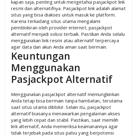
kapan saja, penting untuk mengetahui pasjackpot link
resmi dan alternatifnya. Pasjackpot link adalah alamat
situs yang bisa diakses untuk masuk ke platform.
Karena terkadang situs utama mengalami
pemblokiran oleh provider internet, pasjackpot
alternatif menjadi solusi terbaik. Pastikan Anda selalu
menggunakan link resmi atau alternatif terpercaya
agar data dan akun Anda aman saat bermain.
Keuntungan
Menggunakan
Pasjackpot Alternatif
Menggunakan pasjackpot alternatif memungkinkan
Anda tetap bisa bermain tanpa hambatan, terutama
saat situs utama diblokir. Selain itu, pasjackpot
alternatif biasanya menawarkan pengalaman akses
yang lebih cepat dan stabil. Pastikan, saat memilih
link alternatif, Anda memeriksa keamanannya agar
tidak terjebak pada situs palsu yang berpotensi