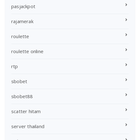
pasjackpot
rajamerak
roulette
roulette online
rtp
sbobet
sbobet88
scatter hitam
server thailand