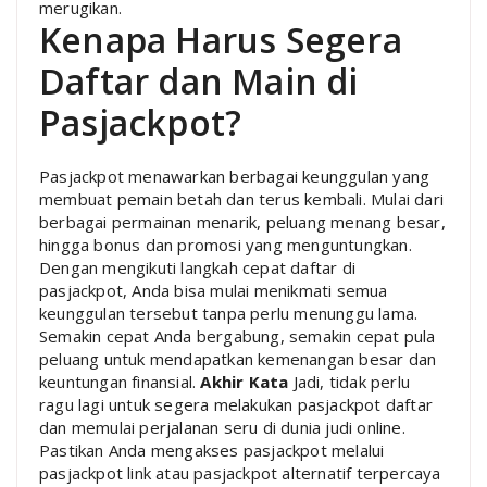
merugikan.
Kenapa Harus Segera
Daftar dan Main di
Pasjackpot?
Pasjackpot menawarkan berbagai keunggulan yang
membuat pemain betah dan terus kembali. Mulai dari
berbagai permainan menarik, peluang menang besar,
hingga bonus dan promosi yang menguntungkan.
Dengan mengikuti langkah cepat daftar di
pasjackpot, Anda bisa mulai menikmati semua
keunggulan tersebut tanpa perlu menunggu lama.
Semakin cepat Anda bergabung, semakin cepat pula
peluang untuk mendapatkan kemenangan besar dan
keuntungan finansial.
Akhir Kata
Jadi, tidak perlu
ragu lagi untuk segera melakukan pasjackpot daftar
dan memulai perjalanan seru di dunia judi online.
Pastikan Anda mengakses pasjackpot melalui
pasjackpot link atau pasjackpot alternatif terpercaya