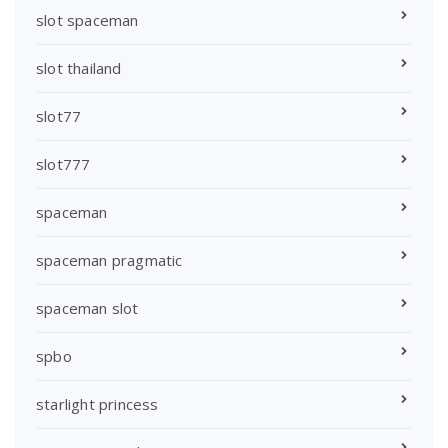
slot spaceman
slot thailand
slot77
slot777
spaceman
spaceman pragmatic
spaceman slot
spbo
starlight princess