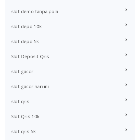
slot demo tanpa pola
slot depo 10k
slot depo 5k
Slot Deposit Qris
slot gacor
slot gacor hari ini
slot qris
Slot Qris 10k
slot qris 5k