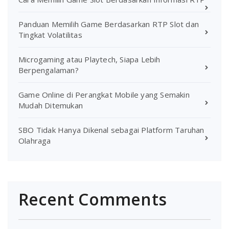
Panduan Memilih Game Berdasarkan RTP Slot dan
Tingkat Volatilitas
Microgaming atau Playtech, Siapa Lebih
Berpengalaman?
Game Online di Perangkat Mobile yang Semakin
Mudah Ditemukan
SBO Tidak Hanya Dikenal sebagai Platform Taruhan
Olahraga
Recent Comments