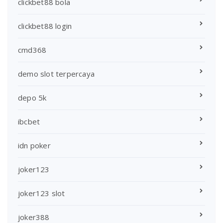
clickbet88 bola
clickbet88 login
cmd368
demo slot terpercaya
depo 5k
ibcbet
idn poker
joker123
joker123 slot
joker388