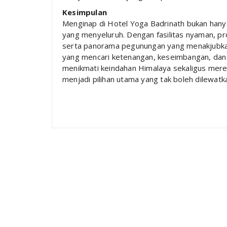
Kesimpulan
Menginap di Hotel Yoga Badrinath bukan hany
yang menyeluruh. Dengan fasilitas nyaman, p
serta panorama pegunungan yang menakjubkan,
yang mencari ketenangan, keseimbangan, dan 
menikmati keindahan Himalaya sekaligus mere
menjadi pilihan utama yang tak boleh dilewatk