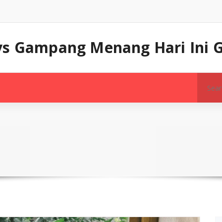
ys Gampang Menang Hari Ini 
Search
for: