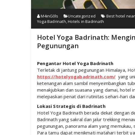
M4inG0ls
Uncategorized
Best hotel nea
Yoga Badrinath
,
Hotels in Badrinath
Hotel Yoga Badrinath: Meng
Pegunungan
Pengantar Hotel Yoga Badrinath
Terletak di jantung pegunungan Himalaya, H
https://hotelyogabadrinath.com/
yang uni
ketenangan alam sambil menyeimbangkan tub
menakjubkan dan suasana yang damai, hotel in
melepaskan penat dari rutinitas sehari-hari 
Lokasi Strategis di Badrinath
Hotel Yoga Badrinath berada dekat dengan dest
Badrinath yang sakral dan jalur trekking men
pegunungan, panorama alam yang memukau, ser
Para tamu dapat menikmati matahari terbit y