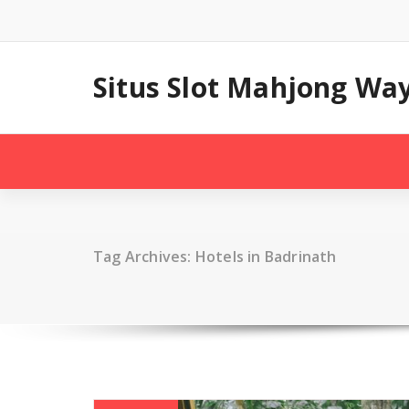
Skip
to
content
Situs Slot Mahjong Wa
Tag Archives: Hotels in Badrinath