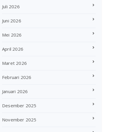
Juli 2026
Juni 2026
Mei 2026
April 2026
Maret 2026
Februari 2026
Januari 2026
Desember 2025
November 2025