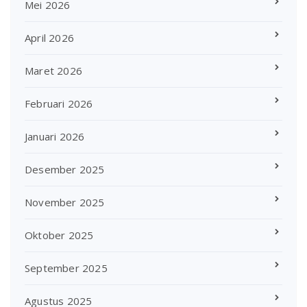
Mei 2026
April 2026
Maret 2026
Februari 2026
Januari 2026
Desember 2025
November 2025
Oktober 2025
September 2025
Agustus 2025