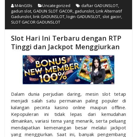
M4inG0ls
Uncategorized
daftar GADUNSLOT
,
gadun slot
,
GADUN SLOT GACOR
,
gadunslot
,
Link Alternatif
Gadunslot
,
link GADUNSLOT
,
login GADUNSLOT
,
slot gacor
,
SLOT GACOR GADUNSLOT
Slot Hari Ini Terbaru dengan RTP
Tinggi dan Jackpot Menggiurkan
Dalam dunia perjudian daring, mesin slot tetap
menjadi salah satu permainan paling populer di
kalangan pecinta kasino online maupun offline.
Kepopuleran ini tidak lepas dari kemudahan
dimainkan, variasi tema yang menarik, serta peluang
mendapatkan kemenangan besar melalui jackpot
yang menggiurkan. Saat ini, banyak pengembang