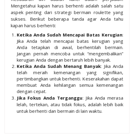
Mengetahui kapan harus berhenti adalah salah satu
aspek penting dari strategi bermain roulette yang
sukses. Berikut beberapa tanda agar Anda tahu
kapan harus berhenti:
Ketika Anda Sudah Mencapai Batas Kerugian
:
Jika Anda telah mencapai batas kerugian yang
Anda tetapkan di awal, berhentilah bermain.
Jangan pernah mencoba untuk “mengembalikan”
kerugian Anda dengan bertaruh lebih banyak.
Ketika Anda Sudah Menang Banyak
: Jika Anda
telah meraih kemenangan yang signifikan,
pertimbangkan untuk berhenti. Keserakahan dapat
membuat Anda kehilangan semua kemenangan
dengan cepat.
Jika Fokus Anda Terganggu
: Jika Anda merasa
lelah, tertekan, atau tidak fokus, adalah lebih baik
untuk berhenti dan bermain di lain waktu.