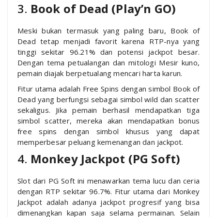
3.
Book of Dead (Play’n GO)
Meski bukan termasuk yang paling baru, Book of
Dead tetap menjadi favorit karena RTP-nya yang
tinggi sekitar 96.21% dan potensi jackpot besar.
Dengan tema petualangan dan mitologi Mesir kuno,
pemain diajak berpetualang mencari harta karun.
Fitur utama adalah Free Spins dengan simbol Book of
Dead yang berfungsi sebagai simbol wild dan scatter
sekaligus. Jika pemain berhasil mendapatkan tiga
simbol scatter, mereka akan mendapatkan bonus
free spins dengan simbol khusus yang dapat
memperbesar peluang kemenangan dan jackpot.
4.
Monkey Jackpot (PG Soft)
Slot dari PG Soft ini menawarkan tema lucu dan ceria
dengan RTP sekitar 96.7%. Fitur utama dari Monkey
Jackpot adalah adanya jackpot progresif yang bisa
dimenangkan kapan saja selama permainan. Selain