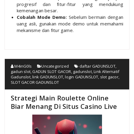
progresif dan fitur-fitur yang mendukung
kemenangan besar.
Cobalah Mode Demo:
Sebelum bermain dengan
uang asli, gunakan mode demo untuk memahami
mekanisme dan fitur game.
M4inG0ls
Uncategorized
daftar GADUNSLOT
,
gadun slot
,
GADUN SLOT GACOR
,
gadunslot
,
Link Alternatif
Gadunslot
,
link GADUNSLOT
,
login GADUNSLOT
,
slot gacor
,
SLOT GACOR GADUNSLOT
Strategi Main Roulette Online
Biar Menang Di Situs Casino Live