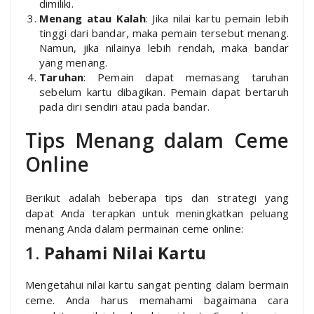
dimiliki.
Menang atau Kalah
: Jika nilai kartu pemain lebih
tinggi dari bandar, maka pemain tersebut menang.
Namun, jika nilainya lebih rendah, maka bandar
yang menang.
Taruhan
: Pemain dapat memasang taruhan
sebelum kartu dibagikan. Pemain dapat bertaruh
pada diri sendiri atau pada bandar.
Tips Menang dalam Ceme
Online
Berikut adalah beberapa tips dan strategi yang
dapat Anda terapkan untuk meningkatkan peluang
menang Anda dalam permainan ceme online:
1.
Pahami Nilai Kartu
Mengetahui nilai kartu sangat penting dalam bermain
ceme. Anda harus memahami bagaimana cara