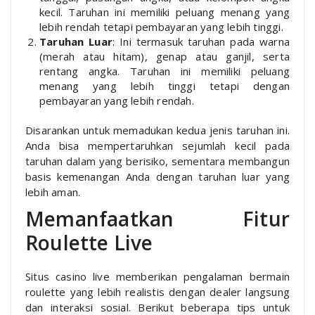
kecil. Taruhan ini memiliki peluang menang yang
lebih rendah tetapi pembayaran yang lebih tinggi.
Taruhan Luar
: Ini termasuk taruhan pada warna
(merah atau hitam), genap atau ganjil, serta
rentang angka. Taruhan ini memiliki peluang
menang yang lebih tinggi tetapi dengan
pembayaran yang lebih rendah.
Disarankan untuk memadukan kedua jenis taruhan ini.
Anda bisa mempertaruhkan sejumlah kecil pada
taruhan dalam yang berisiko, sementara membangun
basis kemenangan Anda dengan taruhan luar yang
lebih aman.
Memanfaatkan Fitur
Roulette Live
Situs casino live memberikan pengalaman bermain
roulette yang lebih realistis dengan dealer langsung
dan interaksi sosial. Berikut beberapa tips untuk