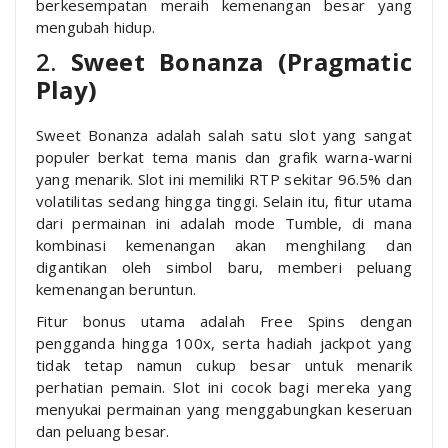
berkesempatan meraih kemenangan besar yang
mengubah hidup.
2.
Sweet Bonanza (Pragmatic
Play)
Sweet Bonanza adalah salah satu slot yang sangat
populer berkat tema manis dan grafik warna-warni
yang menarik. Slot ini memiliki RTP sekitar 96.5% dan
volatilitas sedang hingga tinggi. Selain itu, fitur utama
dari permainan ini adalah mode Tumble, di mana
kombinasi kemenangan akan menghilang dan
digantikan oleh simbol baru, memberi peluang
kemenangan beruntun.
Fitur bonus utama adalah Free Spins dengan
pengganda hingga 100x, serta hadiah jackpot yang
tidak tetap namun cukup besar untuk menarik
perhatian pemain. Slot ini cocok bagi mereka yang
menyukai permainan yang menggabungkan keseruan
dan peluang besar.