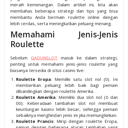
meraih kemenangan. Dalam artikel ini, kita akan
membahas beberapa strategi dan tips yang bisa
membantu Anda bermain roulette online dengan
lebih cerdas, serta meningkatkan peluang menang.
Memahami Jenis-Jenis
Roulette
Sebelum
GADUNSLOT
masuk ke dalam strategi,
penting untuk memahami jenis-jenis roulette yang
biasanya tersedia di situs casino live:
Roulette Eropa
: Memiliki satu slot nol (0). Ini
memberikan peluang lebih baik bagi pemain
dibandingkan dengan roulette Amerika.
Roulette Amerika
: Memiliki dua slot nol (0 dan
00). Keberadaan tambahan slot nol membuat
keuntungan kasino lebih besar, sehingga pemain
sebaiknya menghindari jenis ini jika memungkinkan.
Roulette Prancis
: Mirip dengan roulette Eropa,
namun dengan beberapa aturan tambahan yang