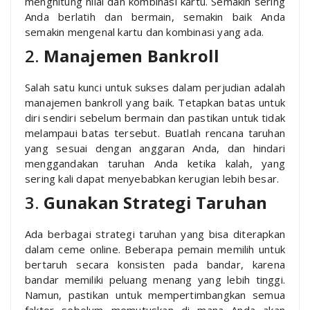
menghitung nilai dan kombinasi kartu. Semakin sering
Anda berlatih dan bermain, semakin baik Anda
semakin mengenal kartu dan kombinasi yang ada.
2.
Manajemen Bankroll
Salah satu kunci untuk sukses dalam perjudian adalah
manajemen bankroll yang baik. Tetapkan batas untuk
diri sendiri sebelum bermain dan pastikan untuk tidak
melampaui batas tersebut. Buatlah rencana taruhan
yang sesuai dengan anggaran Anda, dan hindari
menggandakan taruhan Anda ketika kalah, yang
sering kali dapat menyebabkan kerugian lebih besar.
3.
Gunakan Strategi Taruhan
Ada berbagai strategi taruhan yang bisa diterapkan
dalam ceme online. Beberapa pemain memilih untuk
bertaruh secara konsisten pada bandar, karena
bandar memiliki peluang menang yang lebih tinggi.
Namun, pastikan untuk mempertimbangkan semua
faktor sebelum memutuskan di mana Anda akan