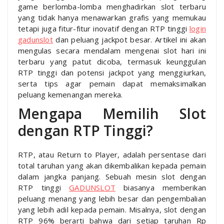
game berlomba-lomba menghadirkan slot terbaru
yang tidak hanya menawarkan grafis yang memukau
tetapi juga fitur-fitur inovatif dengan RTP tinggi
login
gadunslot
dan peluang jackpot besar. Artikel ini akan
mengulas secara mendalam mengenai slot hari ini
terbaru yang patut dicoba, termasuk keunggulan
RTP tinggi dan potensi jackpot yang menggiurkan,
serta tips agar pemain dapat memaksimalkan
peluang kemenangan mereka.
Mengapa Memilih Slot
dengan RTP Tinggi?
RTP, atau Return to Player, adalah persentase dari
total taruhan yang akan dikembalikan kepada pemain
dalam jangka panjang. Sebuah mesin slot dengan
RTP tinggi
GADUNSLOT
biasanya memberikan
peluang menang yang lebih besar dan pengembalian
yang lebih adil kepada pemain. Misalnya, slot dengan
RTP 96% berarti bahwa dari setiap taruhan Rp