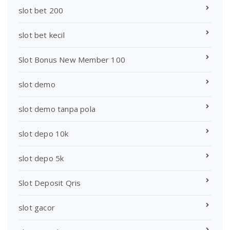
slot bet 200
slot bet kecil
Slot Bonus New Member 100
slot demo
slot demo tanpa pola
slot depo 10k
slot depo 5k
Slot Deposit Qris
slot gacor