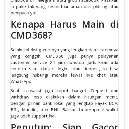
lo pake link yang resmi biar aman dari phising atau
penipuan ya!
Kenapa Harus Main di
CMD368?
Selain koleksi game-nya yang lengkap dan sistemnya
yang canggih, CMD368 juga punya pelayanan
customer service 24 jam nonstop. Jadi, kalau ada
kendala saat daftar, login, atau deposit, lo bisa
langsung hubungi mereka lewat live chat atau
WhatsApp.
Soal transaksi juga cepet banget. Deposit dan
withdraw bisa dilakukan dalam hitungan menit,
dengan pilihan bank lokal yang lengkap kayak BCA,
BRI, Mandiri, dan BNI. Bahkan beberapa e-wallet
juga udah support lho!
Penutup: Siap Gacor