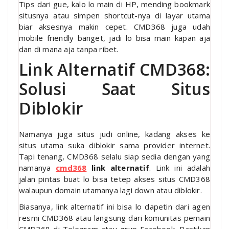
Tips dari gue, kalo lo main di HP, mending bookmark
situsnya atau simpen shortcut-nya di layar utama
biar aksesnya makin cepet. CMD368 juga udah
mobile friendly banget, jadi lo bisa main kapan aja
dan di mana aja tanpa ribet.
Link Alternatif CMD368:
Solusi Saat Situs
Diblokir
Namanya juga situs judi online, kadang akses ke
situs utama suka diblokir sama provider internet.
Tapi tenang, CMD368 selalu siap sedia dengan yang
namanya
cmd368
link alternatif
. Link ini adalah
jalan pintas buat lo bisa tetep akses situs CMD368
walaupun domain utamanya lagi down atau diblokir.
Biasanya, link alternatif ini bisa lo dapetin dari agen
resmi CMD368 atau langsung dari komunitas pemain
CMD368 di Telegram atau grup Facebook. Pastikan