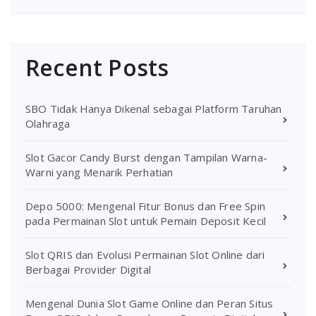
Recent Posts
SBO Tidak Hanya Dikenal sebagai Platform Taruhan
Olahraga
Slot Gacor Candy Burst dengan Tampilan Warna-
Warni yang Menarik Perhatian
Depo 5000: Mengenal Fitur Bonus dan Free Spin
pada Permainan Slot untuk Pemain Deposit Kecil
Slot QRIS dan Evolusi Permainan Slot Online dari
Berbagai Provider Digital
Mengenal Dunia Slot Game Online dan Peran Situs