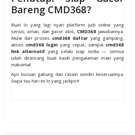
Bareng CMD368?
Buat lo yang lagi nyari platform judi online yang
serius, aman, dan gacor abis,
CMD368
jawabannya.
Mulai dari proses
cmd368 daftar
yang gampang,
akses
cmd368 login
yang cepat, sampai
cmd368
link alternatif
yang selalu siap sedia — semua
udah dirancang buat kasih pengalaman main yang
maksimal.
Ayo buruan gabung dan rasain sendiri keseruannya.
Siapa tau hari ini lo yang jackpot!