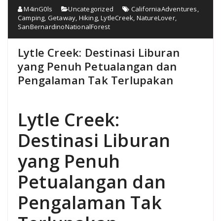
M4inG0ls
Uncategorized
CaliforniaAdventures
,
Camping
,
Getaway
,
Hiking
,
LytleCreek
,
NatureLover
,
SanBernardinoNationalForest
Lytle Creek: Destinasi Liburan
yang Penuh Petualangan dan
Pengalaman Tak Terlupakan
Lytle Creek:
Destinasi Liburan
yang Penuh
Petualangan dan
Pengalaman Tak