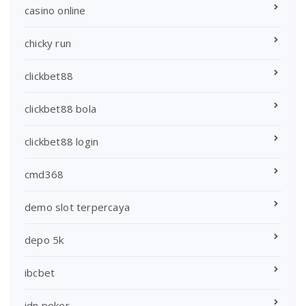
casino online
chicky run
clickbet88
clickbet88 bola
clickbet88 login
cmd368
demo slot terpercaya
depo 5k
ibcbet
idn poker