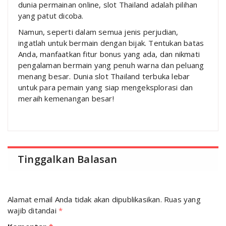
dunia permainan online, slot Thailand adalah pilihan
yang patut dicoba.
Namun, seperti dalam semua jenis perjudian,
ingatlah untuk bermain dengan bijak. Tentukan batas
Anda, manfaatkan fitur bonus yang ada, dan nikmati
pengalaman bermain yang penuh warna dan peluang
menang besar. Dunia slot Thailand terbuka lebar
untuk para pemain yang siap mengeksplorasi dan
meraih kemenangan besar!
Tinggalkan Balasan
Alamat email Anda tidak akan dipublikasikan.
Ruas yang
wajib ditandai
*