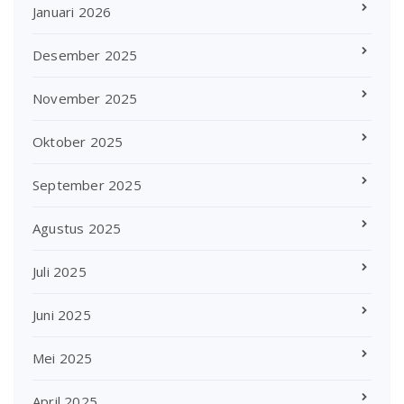
Januari 2026
Desember 2025
November 2025
Oktober 2025
September 2025
Agustus 2025
Juli 2025
Juni 2025
Mei 2025
April 2025