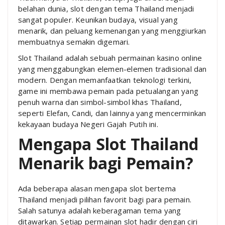
belahan dunia, slot dengan tema Thailand menjadi
sangat populer. Keunikan budaya, visual yang
menarik, dan peluang kemenangan yang menggiurkan
membuatnya semakin digemari.
Slot Thailand adalah sebuah permainan kasino online
yang menggabungkan elemen-elemen tradisional dan
modern. Dengan memanfaatkan teknologi terkini,
game ini membawa pemain pada petualangan yang
penuh warna dan simbol-simbol khas Thailand,
seperti Elefan, Candi, dan lainnya yang mencerminkan
kekayaan budaya Negeri Gajah Putih ini.
Mengapa Slot Thailand
Menarik bagi Pemain?
Ada beberapa alasan mengapa slot bertema
Thailand menjadi pilihan favorit bagi para pemain.
Salah satunya adalah keberagaman tema yang
ditawarkan. Setiap permainan slot hadir dengan ciri