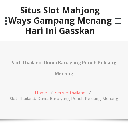
Skip
Situs Slot Mahjong
to
content
Ways Gampang Menang
Hari Ini Gasskan
Slot Thailand: Dunia Baru yang Penuh Peluang
Menang
Home
/
server thailand
/
Slot Thailand: Dunia Baru yang Penuh Peluang Menang