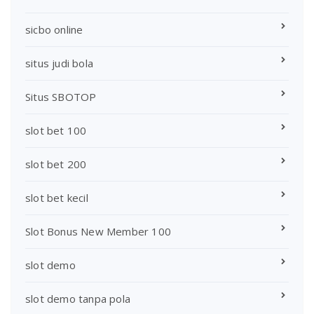
sicbo online
situs judi bola
Situs SBOTOP
slot bet 100
slot bet 200
slot bet kecil
Slot Bonus New Member 100
slot demo
slot demo tanpa pola