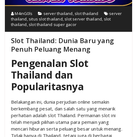
M4inG0ls
server thailand
,
slot thailand
server
thailand
,
situs slot thailand
,
slot server thailand
,
slot
thailand
,
slot thailand super gacor
Slot Thailand: Dunia Baru yang
Penuh Peluang Menang
Pengenalan Slot
Thailand dan
Popularitasnya
Belakangan ini, dunia perjudian online semakin
berkembang pesat, dan salah satu yang menarik
perhatian adalah slot Thailand. Permainan slot ini
telah menjadi pilihan utama para pemain yang
mencari hiburan serta peluang besar untuk menang.
Tidak hanya di Thailand, tetapi juga di berbagai