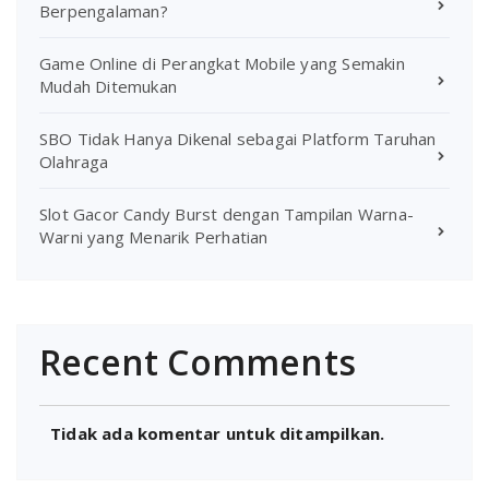
Berpengalaman?
Game Online di Perangkat Mobile yang Semakin
Mudah Ditemukan
SBO Tidak Hanya Dikenal sebagai Platform Taruhan
Olahraga
Slot Gacor Candy Burst dengan Tampilan Warna-
Warni yang Menarik Perhatian
Recent Comments
Tidak ada komentar untuk ditampilkan.