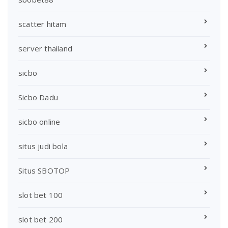
scatter hitam
server thailand
sicbo
Sicbo Dadu
sicbo online
situs judi bola
Situs SBOTOP
slot bet 100
slot bet 200