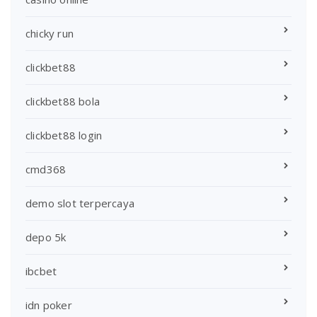
chicky run
clickbet88
clickbet88 bola
clickbet88 login
cmd368
demo slot terpercaya
depo 5k
ibcbet
idn poker