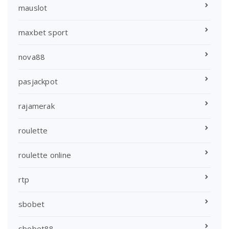
mauslot
maxbet sport
nova88
pasjackpot
rajamerak
roulette
roulette online
rtp
sbobet
sbobet88