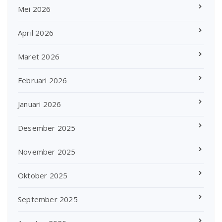
Mei 2026
April 2026
Maret 2026
Februari 2026
Januari 2026
Desember 2025
November 2025
Oktober 2025
September 2025