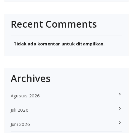
Recent Comments
Tidak ada komentar untuk ditampilkan.
Archives
Agustus 2026
Juli 2026
Juni 2026