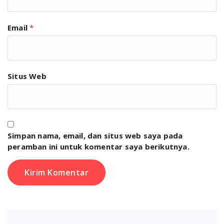
Email
*
Situs Web
Simpan nama, email, dan situs web saya pada
peramban ini untuk komentar saya berikutnya.