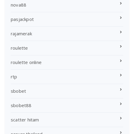
nova88
pasjackpot
rajamerak
roulette
roulette online
rtp
sbobet
sbobet88
scatter hitam