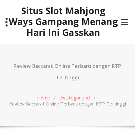
Skip
Situs Slot Mahjong
to
content
Ways Gampang Menang
Hari Ini Gasskan
Review Baccarat Online Terbaru dengan RTP
Tertinggi
Home
/
Uncategorized
/
Review Baccarat Online Terbaru dengan RTP Tertinggi