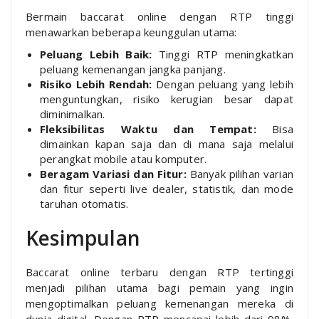
Bermain baccarat online dengan RTP tinggi
menawarkan beberapa keunggulan utama:
Peluang Lebih Baik:
Tinggi RTP meningkatkan
peluang kemenangan jangka panjang.
Risiko Lebih Rendah:
Dengan peluang yang lebih
menguntungkan, risiko kerugian besar dapat
diminimalkan.
Fleksibilitas Waktu dan Tempat:
Bisa
dimainkan kapan saja dan di mana saja melalui
perangkat mobile atau komputer.
Beragam Variasi dan Fitur:
Banyak pilihan varian
dan fitur seperti live dealer, statistik, dan mode
taruhan otomatis.
Kesimpulan
Baccarat online terbaru dengan RTP tertinggi
menjadi pilihan utama bagi pemain yang ingin
mengoptimalkan peluang kemenangan mereka di
dunia digital. Dengan RTP mencapai lebih dari 98%,