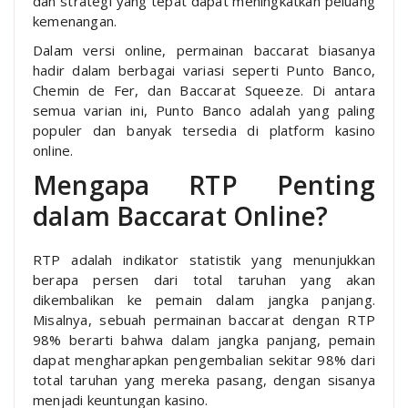
dan strategi yang tepat dapat meningkatkan peluang
kemenangan.
Dalam versi online, permainan baccarat biasanya
hadir dalam berbagai variasi seperti Punto Banco,
Chemin de Fer, dan Baccarat Squeeze. Di antara
semua varian ini, Punto Banco adalah yang paling
populer dan banyak tersedia di platform kasino
online.
Mengapa RTP Penting
dalam Baccarat Online?
RTP adalah indikator statistik yang menunjukkan
berapa persen dari total taruhan yang akan
dikembalikan ke pemain dalam jangka panjang.
Misalnya, sebuah permainan baccarat dengan RTP
98% berarti bahwa dalam jangka panjang, pemain
dapat mengharapkan pengembalian sekitar 98% dari
total taruhan yang mereka pasang, dengan sisanya
menjadi keuntungan kasino.