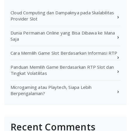
Cloud Computing dan Dampaknya pada Skalabilitas
Provider Slot
Dunia Permainan Online yang Bisa Dibawa ke Mana
Saja
Cara Memilih Game Slot Berdasarkan Informasi RTP
Panduan Memilih Game Berdasarkan RTP Slot dan
Tingkat Volatilitas
Microgaming atau Playtech, Siapa Lebih
Berpengalaman?
Recent Comments