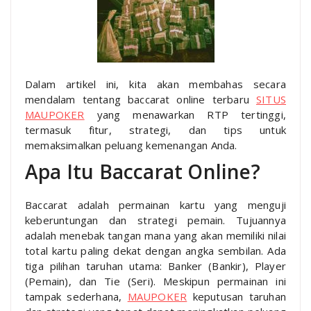
Dalam artikel ini, kita akan membahas secara
mendalam tentang baccarat online terbaru
SITUS
MAUPOKER
yang menawarkan RTP tertinggi,
termasuk fitur, strategi, dan tips untuk
memaksimalkan peluang kemenangan Anda.
Apa Itu Baccarat Online?
Baccarat adalah permainan kartu yang menguji
keberuntungan dan strategi pemain. Tujuannya
adalah menebak tangan mana yang akan memiliki nilai
total kartu paling dekat dengan angka sembilan. Ada
tiga pilihan taruhan utama: Banker (Bankir), Player
(Pemain), dan Tie (Seri). Meskipun permainan ini
tampak sederhana,
MAUPOKER
keputusan taruhan