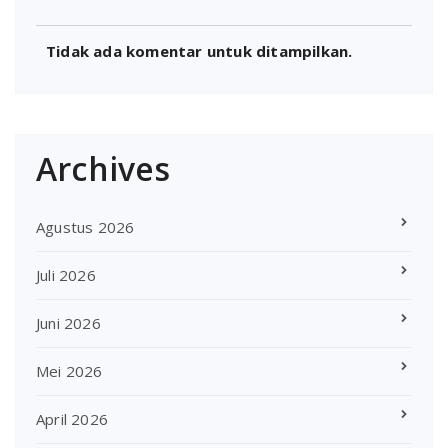
Tidak ada komentar untuk ditampilkan.
Archives
Agustus 2026
Juli 2026
Juni 2026
Mei 2026
April 2026