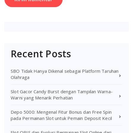
Recent Posts
SBO Tidak Hanya Dikenal sebagai Platform Taruhan
Olahraga
Slot Gacor Candy Burst dengan Tampilan Warna-
Warni yang Menarik Perhatian
Depo 5000: Mengenal Fitur Bonus dan Free Spin
pada Permainan Slot untuk Pemain Deposit Kecil
Slot QRIS dan Evolusi Permainan Slot Online dari