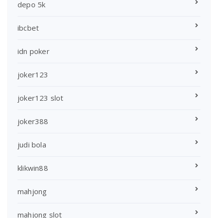
depo 5k
ibcbet
idn poker
joker123
joker123 slot
joker388
judi bola
klikwin88
mahjong
mahjong slot