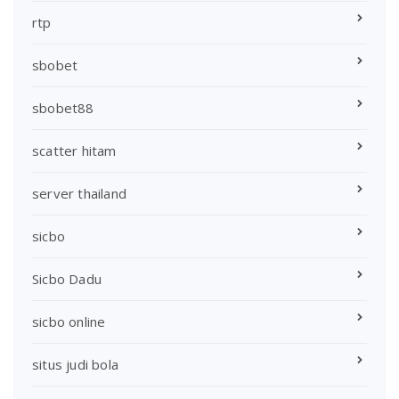
rtp
sbobet
sbobet88
scatter hitam
server thailand
sicbo
Sicbo Dadu
sicbo online
situs judi bola