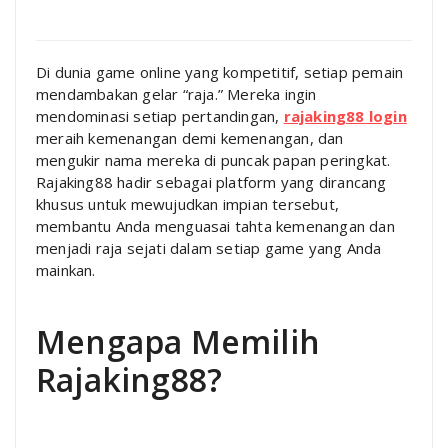
Di dunia game online yang kompetitif, setiap pemain
mendambakan gelar “raja.” Mereka ingin
mendominasi setiap pertandingan,
rajaking88 login
meraih kemenangan demi kemenangan, dan
mengukir nama mereka di puncak papan peringkat.
Rajaking88 hadir sebagai platform yang dirancang
khusus untuk mewujudkan impian tersebut,
membantu Anda menguasai tahta kemenangan dan
menjadi raja sejati dalam setiap game yang Anda
mainkan.
Mengapa Memilih
Rajaking88?