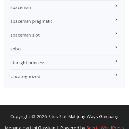
spaceman
spaceman pragmatic
spaceman slot
spbo
starlight princess
Uncategorized
Copyright © 2026 Situs Slot Mahjong Ways Gampang
Menang Hari Ini Gasskan | Powered by
Specia WordPress