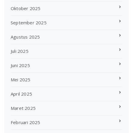
Oktober 2025
September 2025
Agustus 2025
Juli 2025
Juni 2025
Mei 2025
April 2025
Maret 2025
Februari 2025