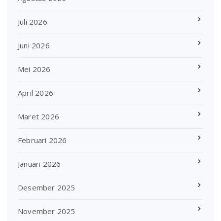
Juli 2026
Juni 2026
Mei 2026
April 2026
Maret 2026
Februari 2026
Januari 2026
Desember 2025
November 2025