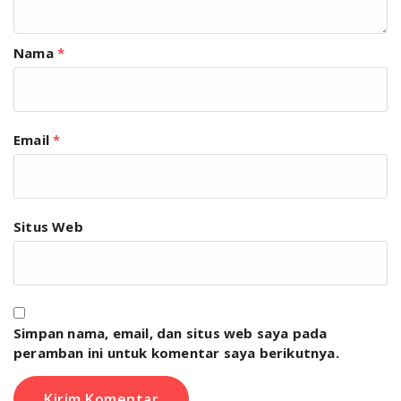
Nama
*
Email
*
Situs Web
Simpan nama, email, dan situs web saya pada
peramban ini untuk komentar saya berikutnya.