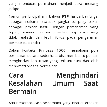
yang membuat permainan menjadi suka menang
Jackpot”.
Namun perlu dipahami bahwa RTP hanya berfungsi
sebagai indikator statistik jangka panjang, bukan
sebagai jaminan hasil. Dengan pemahaman yang
tepat, pemain bisa menghindari ekspektasi yang
tidak realistis dan lebih fokus pada pengalaman
bermain itu sendiri.
Dalam konteks Princess 1000, memahami pola
permainan secara sederhana bisa membantu pemain
menghindari keputusan yang terburu-buru dan lebih
menikmati proses permainan.
Cara Menghindari
Kesalahan Umum Saat
Bermain
Ada beberapa cara sederhana yang bisa diterapkan