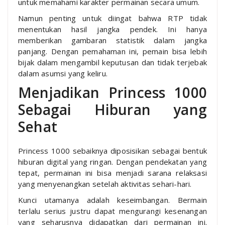
untuk memahami karakter permainan secara umum.
Namun penting untuk diingat bahwa RTP tidak
menentukan hasil jangka pendek. Ini hanya
memberikan gambaran statistik dalam jangka
panjang. Dengan pemahaman ini, pemain bisa lebih
bijak dalam mengambil keputusan dan tidak terjebak
dalam asumsi yang keliru.
Menjadikan Princess 1000
Sebagai Hiburan yang
Sehat
Princess 1000 sebaiknya diposisikan sebagai bentuk
hiburan digital yang ringan. Dengan pendekatan yang
tepat, permainan ini bisa menjadi sarana relaksasi
yang menyenangkan setelah aktivitas sehari-hari.
Kunci utamanya adalah keseimbangan. Bermain
terlalu serius justru dapat mengurangi kesenangan
yang seharusnya didapatkan dari permainan ini.