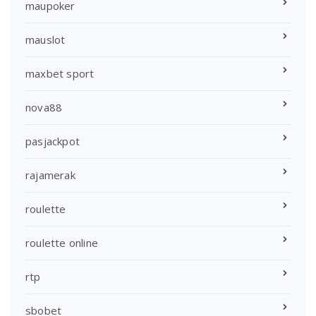
maupoker
mauslot
maxbet sport
nova88
pasjackpot
rajamerak
roulette
roulette online
rtp
sbobet