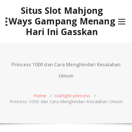
Skip
Situs Slot Mahjong
to
content
Ways Gampang Menang
Hari Ini Gasskan
Princess 1000 dan Cara Menghindari Kesalahan
Umum
Home
/
starlight princess
/
Princess 1000 dan Cara Menghindari Kesalahan Umum