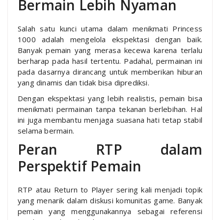
Bermain Lebih Nyaman
Salah satu kunci utama dalam menikmati Princess
1000 adalah mengelola ekspektasi dengan baik.
Banyak pemain yang merasa kecewa karena terlalu
berharap pada hasil tertentu. Padahal, permainan ini
pada dasarnya dirancang untuk memberikan hiburan
yang dinamis dan tidak bisa diprediksi.
Dengan ekspektasi yang lebih realistis, pemain bisa
menikmati permainan tanpa tekanan berlebihan. Hal
ini juga membantu menjaga suasana hati tetap stabil
selama bermain.
Peran RTP dalam
Perspektif Pemain
RTP atau Return to Player sering kali menjadi topik
yang menarik dalam diskusi komunitas game. Banyak
pemain yang menggunakannya sebagai referensi