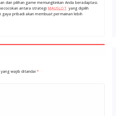
uhan dan pilihan game memungkinkan Anda beradaptasi.
 kecocokan antara strategi
MAUSLOT
yang dipilih
uai gaya pribadi akan membuat permainan lebih
 yang wajib ditandai
*