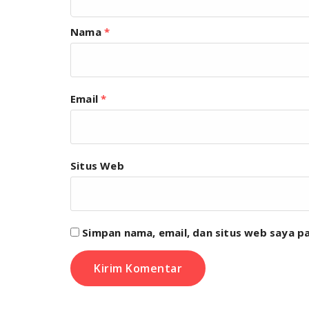
Nama
*
Email
*
Situs Web
Simpan nama, email, dan situs web saya p