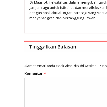
Di Mauslot, fleksibilitas dalam mengubah tar
Jangan ragu untuk istirahat dan merefleksikan
dengan hasil aktual. Ingat, strategi yang ses
menyenangkan dan bertanggung jawab.
Tinggalkan Balasan
Alamat email Anda tidak akan dipublikasikan.
Ruas
Komentar
*