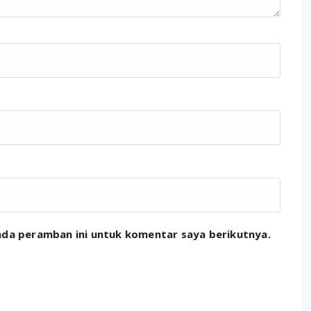
ada peramban ini untuk komentar saya berikutnya.