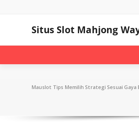
Skip
to
content
Situs Slot Mahjong Wa
Mauslot Tips Memilih Strategi Sesuai Gaya 