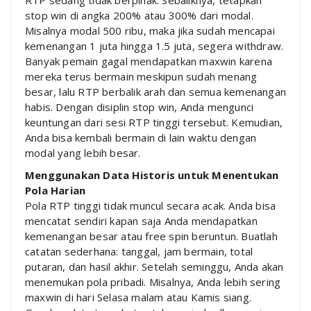
RTP sedang tidak berpihak. Sebaliknya, tetapkan
stop win di angka 200% atau 300% dari modal.
Misalnya modal 500 ribu, maka jika sudah mencapai
kemenangan 1 juta hingga 1.5 juta, segera withdraw.
Banyak pemain gagal mendapatkan maxwin karena
mereka terus bermain meskipun sudah menang
besar, lalu RTP berbalik arah dan semua kemenangan
habis. Dengan disiplin stop win, Anda mengunci
keuntungan dari sesi RTP tinggi tersebut. Kemudian,
Anda bisa kembali bermain di lain waktu dengan
modal yang lebih besar.
Menggunakan Data Historis untuk Menentukan
Pola Harian
Pola RTP tinggi tidak muncul secara acak. Anda bisa
mencatat sendiri kapan saja Anda mendapatkan
kemenangan besar atau free spin beruntun. Buatlah
catatan sederhana: tanggal, jam bermain, total
putaran, dan hasil akhir. Setelah seminggu, Anda akan
menemukan pola pribadi. Misalnya, Anda lebih sering
maxwin di hari Selasa malam atau Kamis siang.