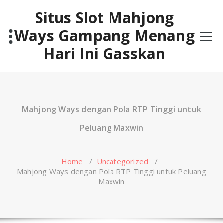
Skip
Situs Slot Mahjong
to
content
Ways Gampang Menang
Hari Ini Gasskan
Mahjong Ways dengan Pola RTP Tinggi untuk
Peluang Maxwin
Home
/
Uncategorized
/
Mahjong Ways dengan Pola RTP Tinggi untuk Peluang
Maxwin