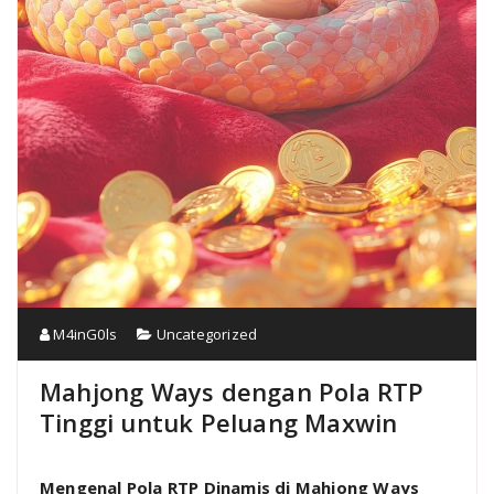
M4inG0ls
Uncategorized
Mahjong Ways dengan Pola RTP
Tinggi untuk Peluang Maxwin
Mengenal Pola RTP Dinamis di Mahjong Ways