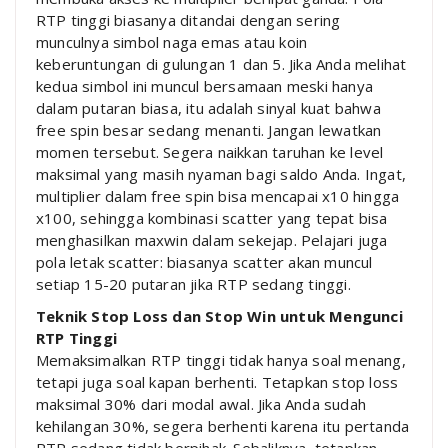
RTP tinggi biasanya ditandai dengan sering
munculnya simbol naga emas atau koin
keberuntungan di gulungan 1 dan 5. Jika Anda melihat
kedua simbol ini muncul bersamaan meski hanya
dalam putaran biasa, itu adalah sinyal kuat bahwa
free spin besar sedang menanti. Jangan lewatkan
momen tersebut. Segera naikkan taruhan ke level
maksimal yang masih nyaman bagi saldo Anda. Ingat,
multiplier dalam free spin bisa mencapai x10 hingga
x100, sehingga kombinasi scatter yang tepat bisa
menghasilkan maxwin dalam sekejap. Pelajari juga
pola letak scatter: biasanya scatter akan muncul
setiap 15-20 putaran jika RTP sedang tinggi.
Teknik Stop Loss dan Stop Win untuk Mengunci
RTP Tinggi
Memaksimalkan RTP tinggi tidak hanya soal menang,
tetapi juga soal kapan berhenti. Tetapkan stop loss
maksimal 30% dari modal awal. Jika Anda sudah
kehilangan 30%, segera berhenti karena itu pertanda