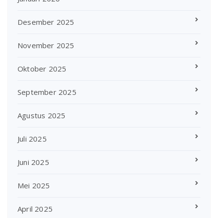
Desember 2025
November 2025
Oktober 2025
September 2025
Agustus 2025
Juli 2025
Juni 2025
Mei 2025
April 2025