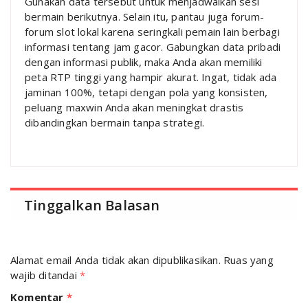
Gunakan data tersebut untuk menjadwalkan sesi
bermain berikutnya. Selain itu, pantau juga forum-
forum slot lokal karena seringkali pemain lain berbagi
informasi tentang jam gacor. Gabungkan data pribadi
dengan informasi publik, maka Anda akan memiliki
peta RTP tinggi yang hampir akurat. Ingat, tidak ada
jaminan 100%, tetapi dengan pola yang konsisten,
peluang maxwin Anda akan meningkat drastis
dibandingkan bermain tanpa strategi.
Tinggalkan Balasan
Alamat email Anda tidak akan dipublikasikan.
Ruas yang
wajib ditandai
*
Komentar
*