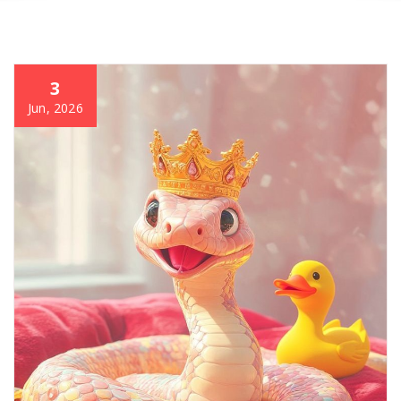
3
Jun, 2026