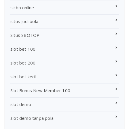
sicbo online
situs judi bola
Situs SBOTOP
slot bet 100
slot bet 200
slot bet kecil
Slot Bonus New Member 100
slot demo
slot demo tanpa pola