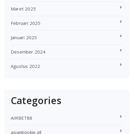
Maret 2025
Februari 2025
Januari 2025
Desember 2024
Agustus 2022
Categories
AIRBET88
asianbookie all