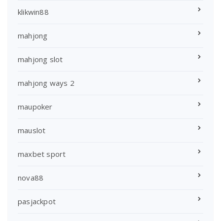
klikwin88
mahjong
mahjong slot
mahjong ways 2
maupoker
mauslot
maxbet sport
nova88
pasjackpot