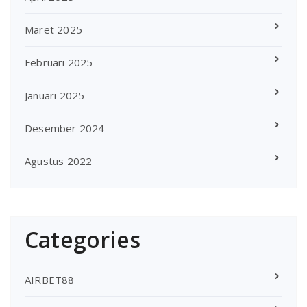
Maret 2025
Februari 2025
Januari 2025
Desember 2024
Agustus 2022
Categories
AIRBET88