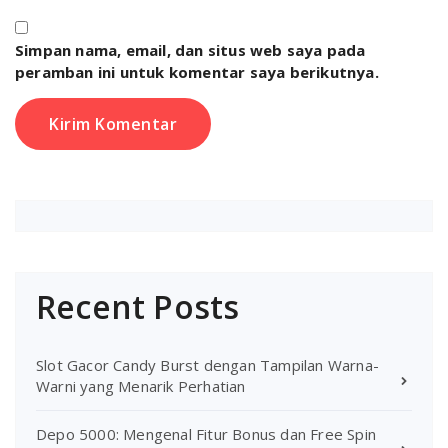
Simpan nama, email, dan situs web saya pada
peramban ini untuk komentar saya berikutnya.
Recent Posts
Slot Gacor Candy Burst dengan Tampilan Warna-
Warni yang Menarik Perhatian
Depo 5000: Mengenal Fitur Bonus dan Free Spin