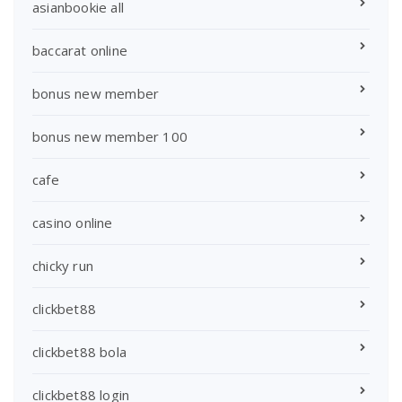
asianbookie all
baccarat online
bonus new member
bonus new member 100
cafe
casino online
chicky run
clickbet88
clickbet88 bola
clickbet88 login