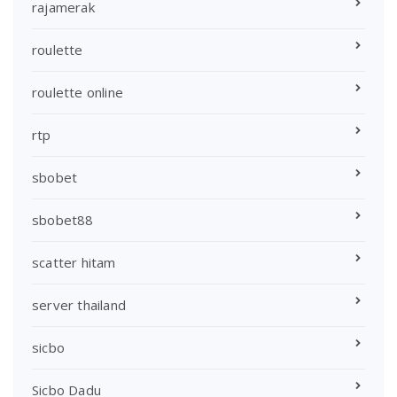
rajamerak
roulette
roulette online
rtp
sbobet
sbobet88
scatter hitam
server thailand
sicbo
Sicbo Dadu