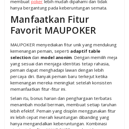
membuat
poker
lebih mudah dipahami dan tidak
hanya bergantung pada keberuntungan semata.
Manfaatkan Fitur
Favorit MAUPOKER
MAUPOKER menyediakan fitur unik yang mendukung
kemenangan pemain, seperti
adaptif table
selection
dan
model anonim
. Dengan memilih meja
yang sesuai dan menjaga identitas tetap rahasia,
pemain dapat menghadapi lawan dengan lebih
percaya diri. Banyak pemain baru terkejut ketika
kemenangan mereka meningkat setelah konsisten
memanfaatkan fitur-fitur ini.
Selain itu, bonus harian dan penghargaan terbatas
menambah modal bermain, membuat setiap taruhan
lebih efektif. Pemain yang disiplin menggunakan fitur
ini lebih cepat meraih keuntungan dibanding yang
hanya mengandalkan keberuntungan. Kombinasi