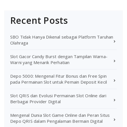
Recent Posts
SBO Tidak Hanya Dikenal sebagai Platform Taruhan
Olahraga
Slot Gacor Candy Burst dengan Tampilan Warna-
Warni yang Menarik Perhatian
Depo 5000: Mengenal Fitur Bonus dan Free Spin
pada Permainan Slot untuk Pemain Deposit Kecil
Slot QRIS dan Evolusi Permainan Slot Online dari
Berbagai Provider Digital
Mengenal Dunia Slot Game Online dan Peran Situs
Depo QRIS dalam Pengalaman Bermain Digital