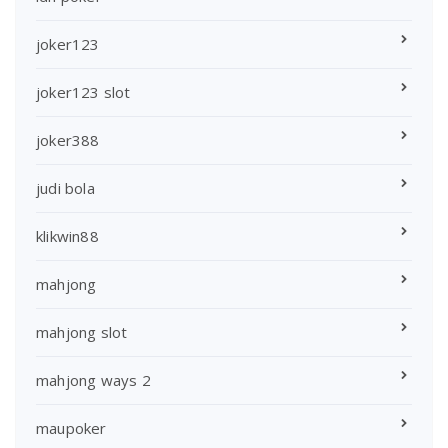
joker123
joker123 slot
joker388
judi bola
klikwin88
mahjong
mahjong slot
mahjong ways 2
maupoker