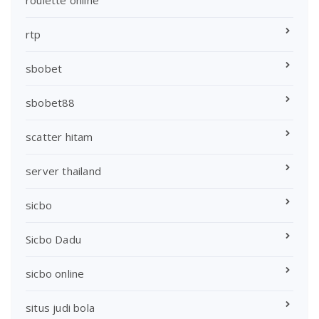
roulette online
rtp
sbobet
sbobet88
scatter hitam
server thailand
sicbo
Sicbo Dadu
sicbo online
situs judi bola