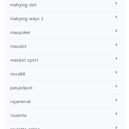
mahjong slot
mahjong ways 2
maupoker
mauslot
maxbet sport
nova88
pasjackpot
rajamerak
roulette