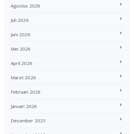
Agustus 2026
Juli 2026
Juni 2026
Mei 2026
April 2026
Maret 2026
Februari 2026
Januari 2026
Desember 2025