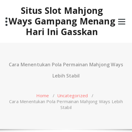
Skip
Situs Slot Mahjong
to
content
Ways Gampang Menang
Hari Ini Gasskan
Cara Menentukan Pola Permainan Mahjong Ways
Lebih Stabil
Home
/
Uncategorized
/
Cara Menentukan Pola Permainan Mahjong Ways Lebih
Stabil