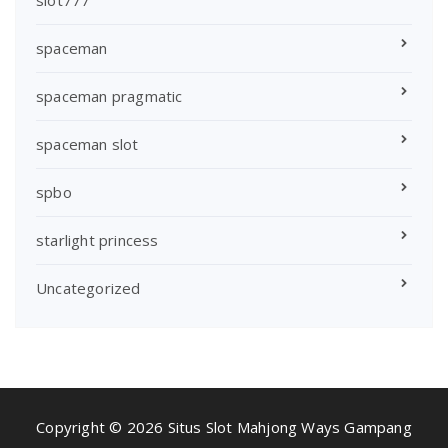
slot777
spaceman
spaceman pragmatic
spaceman slot
spbo
starlight princess
Uncategorized
Copyright © 2026 Situs Slot Mahjong Ways Gampang