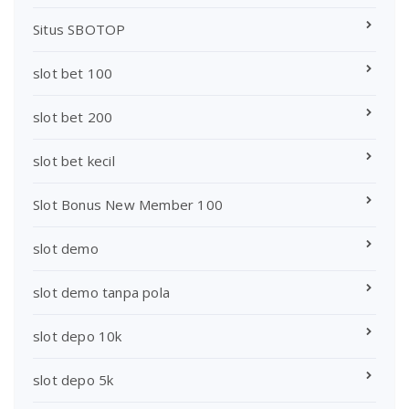
Situs SBOTOP
slot bet 100
slot bet 200
slot bet kecil
Slot Bonus New Member 100
slot demo
slot demo tanpa pola
slot depo 10k
slot depo 5k