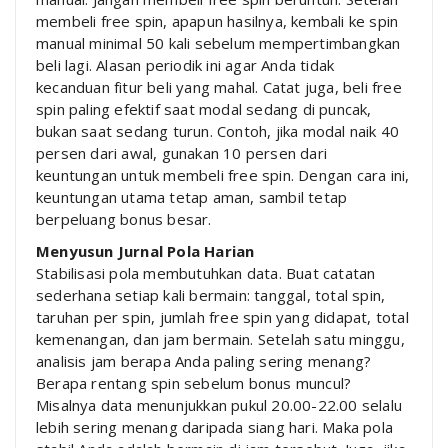
membeli free spin, apapun hasilnya, kembali ke spin
manual minimal 50 kali sebelum mempertimbangkan
beli lagi. Alasan periodik ini agar Anda tidak
kecanduan fitur beli yang mahal. Catat juga, beli free
spin paling efektif saat modal sedang di puncak,
bukan saat sedang turun. Contoh, jika modal naik 40
persen dari awal, gunakan 10 persen dari
keuntungan untuk membeli free spin. Dengan cara ini,
keuntungan utama tetap aman, sambil tetap
berpeluang bonus besar.
Menyusun Jurnal Pola Harian
Stabilisasi pola membutuhkan data. Buat catatan
sederhana setiap kali bermain: tanggal, total spin,
taruhan per spin, jumlah free spin yang didapat, total
kemenangan, dan jam bermain. Setelah satu minggu,
analisis jam berapa Anda paling sering menang?
Berapa rentang spin sebelum bonus muncul?
Misalnya data menunjukkan pukul 20.00-22.00 selalu
lebih sering menang daripada siang hari. Maka pola