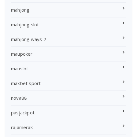
mahjong
mahjong slot
mahjong ways 2
maupoker
mauslot
maxbet sport
nova88
pasjackpot
rajamerak