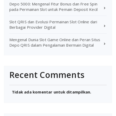
Depo 5000: Mengenal Fitur Bonus dan Free Spin
pada Permainan Slot untuk Pemain Deposit Kecil
Slot QRIS dan Evolusi Permainan Slot Online dari
Berbagai Provider Digital
Mengenal Dunia Slot Game Online dan Peran Situs
Depo QRIS dalam Pengalaman Bermain Digital
Recent Comments
Tidak ada komentar untuk ditampilkan.