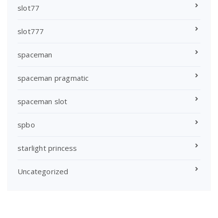
slot77
slot777
spaceman
spaceman pragmatic
spaceman slot
spbo
starlight princess
Uncategorized