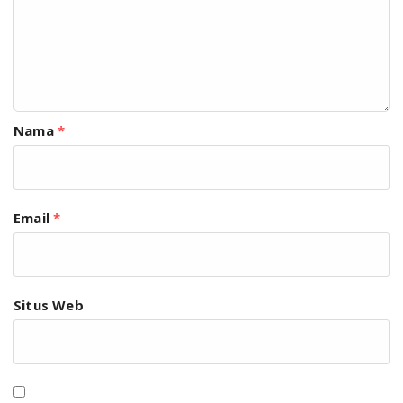
Nama
*
Email
*
Situs Web