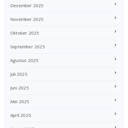
Desember 2025
November 2025
Oktober 2025
September 2025
Agustus 2025
Juli 2025
Juni 2025
Mei 2025
April 2025