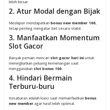
lebih besar.
2. Atur Modal dengan Bijak
Meskipun mendapatkan
bonus new member 100
,
tetap penting mengatur bet secara stabil.
3. Manfaatkan Momentum
Slot Gacor
Banyak pemain mencari
slot gacor hari ini
untuk
meningkatkan peluang kemenangan saat
menggunakan
slot bonus 100
.
4. Hindari Bermain
Terburu-buru
Kesabaran adalah kunci saat memanfaatkan
bonus
new member
agar hasil lebih optimal.