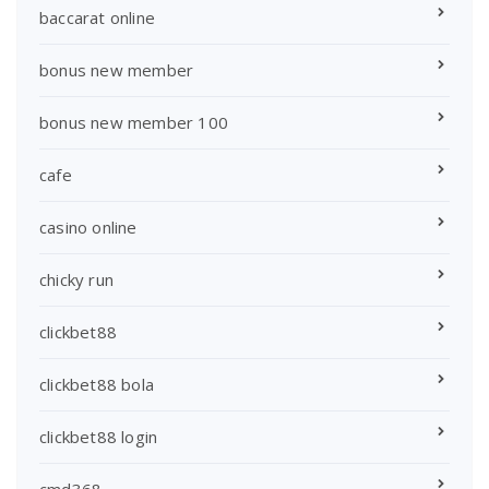
baccarat online
bonus new member
bonus new member 100
cafe
casino online
chicky run
clickbet88
clickbet88 bola
clickbet88 login
cmd368