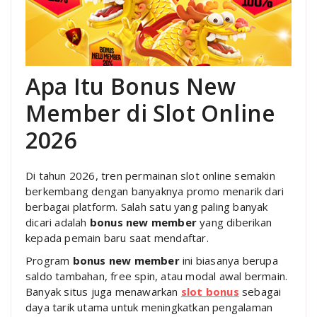
Apa Itu Bonus New
Member di Slot Online
2026
Di tahun 2026, tren permainan slot online semakin
berkembang dengan banyaknya promo menarik dari
berbagai platform. Salah satu yang paling banyak
dicari adalah
bonus new member
yang diberikan
kepada pemain baru saat mendaftar.
Program
bonus new member
ini biasanya berupa
saldo tambahan, free spin, atau modal awal bermain.
Banyak situs juga menawarkan
slot bonus
sebagai
daya tarik utama untuk meningkatkan pengalaman