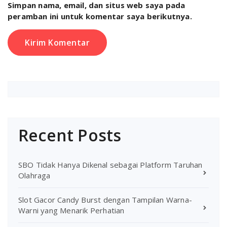
Simpan nama, email, dan situs web saya pada
peramban ini untuk komentar saya berikutnya.
Recent Posts
SBO Tidak Hanya Dikenal sebagai Platform Taruhan
Olahraga
Slot Gacor Candy Burst dengan Tampilan Warna-
Warni yang Menarik Perhatian