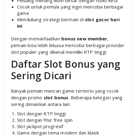
Peluang menang lebih besar dengan risiko kecil
Cocok untuk pemula yang ingin mencoba berbagai
game
Mendukung strategi bermain di
slot gacor hari
ini
Dengan memanfaatkan
bonus new member
,
pemain bisa lebih leluasa mencoba berbagai provider
slot populer yang dikenal memiliki RTP tinggi.
Daftar Slot Bonus yang
Sering Dicari
Banyak pemain mencari game tertentu yang cocok
dengan promo
slot bonus
. Beberapa kategori yang
sering dimainkan antara lain:
Slot dengan RTP tinggi
Slot dengan fitur free spin
Slot jackpot progresif
Game dengan tema modern dan klasik