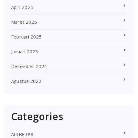
April 2025
Maret 2025
Februari 2025
Januari 2025
Desember 2024
Agustus 2022
Categories
AIRBET88