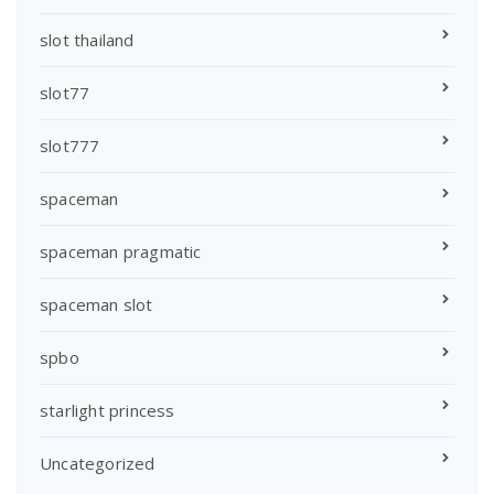
slot thailand
slot77
slot777
spaceman
spaceman pragmatic
spaceman slot
spbo
starlight princess
Uncategorized