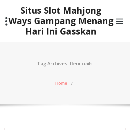
Skip
Situs Slot Mahjong
to
content
Ways Gampang Menang
Hari Ini Gasskan
Tag Archives: fleur nails
Home
/