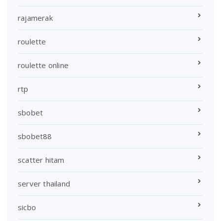
rajamerak
roulette
roulette online
rtp
sbobet
sbobet88
scatter hitam
server thailand
sicbo