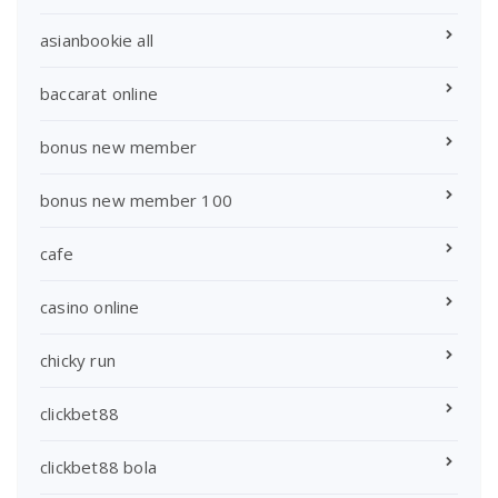
asianbookie all
baccarat online
bonus new member
bonus new member 100
cafe
casino online
chicky run
clickbet88
clickbet88 bola