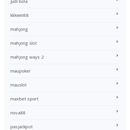
judi bola
klikwin88
mahjong
mahjong slot
mahjong ways 2
maupoker
mauslot
maxbet sport
nova88
pasjackpot