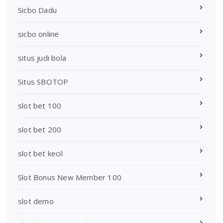
Sicbo Dadu
sicbo online
situs judi bola
Situs SBOTOP
slot bet 100
slot bet 200
slot bet kecil
Slot Bonus New Member 100
slot demo